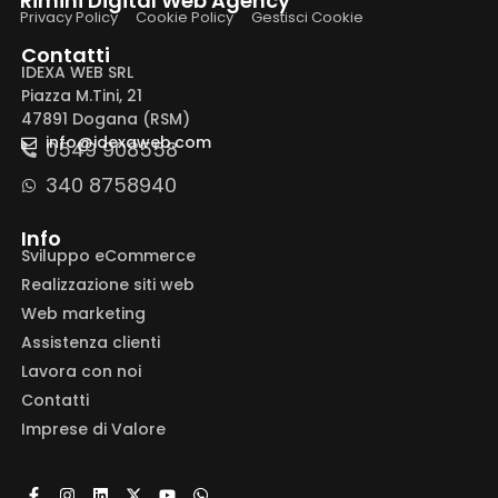
Rimini Digital Web Agency
Privacy Policy
Cookie Policy
Gestisci Cookie
Contatti
IDEXA WEB SRL
Piazza M.Tini, 21
47891 Dogana (RSM)
info@idexaweb.com
0549 908558
340 8758940
Info
Sviluppo eCommerce
Realizzazione siti web
Web marketing
Assistenza clienti
Lavora con noi
Contatti
Imprese di Valore