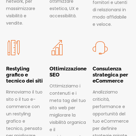
network, per
ottimizzare
fornitori e utenti
massimizzare
estetica, UX e
di relazionarsi in
visibilità e
accessibilità.
modo affidabile
vendite.
e veloce.
Restyling
Ottimizzazione
Consulenza
grafico e
SEO
strategica per
tecnico dei siti
eCommerce
Ottimizziamo i
Rinnoviamo il tuo
Analizziamo
contenuti e i
sito o il tuo e-
criticità,
meta tag del tuo
commerce con
performance e
sito web per
un restyling
opportunità del
migliorare la
grafico e
tuo eCommerce
visibilità organica
tecnico, pensato
per definire
e il
per migliorare
strategie mirate