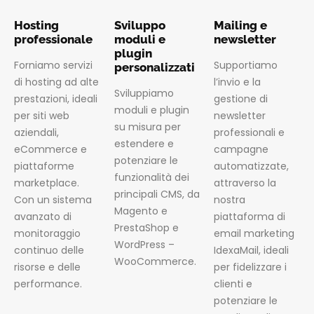
Hosting
Sviluppo
Mailing e
professionale
moduli e
newsletter
plugin
Forniamo servizi
Supportiamo
personalizzati
di hosting ad alte
l’invio e la
Sviluppiamo
prestazioni, ideali
gestione di
moduli e plugin
per siti web
newsletter
su misura per
aziendali,
professionali e
estendere e
eCommerce e
campagne
potenziare le
piattaforme
automatizzate,
funzionalità dei
marketplace.
attraverso la
principali CMS, da
Con un sistema
nostra
Magento e
avanzato di
piattaforma di
PrestaShop e
monitoraggio
email marketing
WordPress –
continuo delle
IdexaMail, ideali
WooCommerce.
risorse e delle
per fidelizzare i
performance.
clienti e
potenziare le