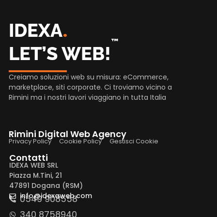
.
IDEXA
™
LET’S WEB!
Creiamo soluzioni web su misura: eCommerce,
marketplace, siti corporate. Ci troviamo vicino a
Rimini ma i nostri lavori viaggiano in tutta Italia
Rimini Digital Web Agency
Privacy Policy
Cookie Policy
Gestisci Cookie
Contatti
IDEXA WEB SRL
Piazza M.Tini, 21
47891 Dogana (RSM)
info@idexaweb.com
0549 908558
340 8758940