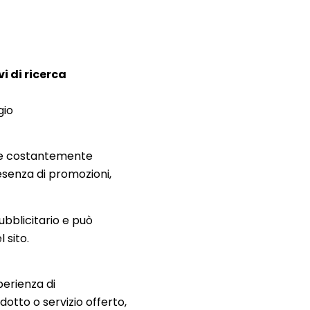
i di ricerca
gio
ere costantemente
resenza di promozioni,
ubblicitario e può
 sito.
perienza di
odotto o servizio offerto,