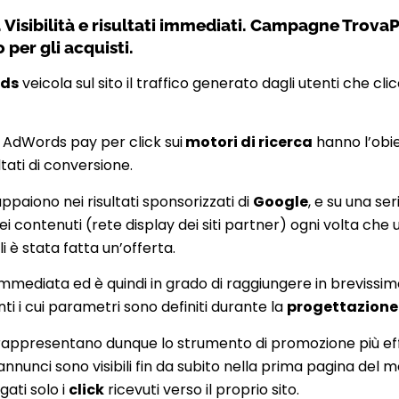
sibilità e risultati immediati. Campagne TrovaP
o per gli acquisti.
ds
veicola sul sito il traffico generato dagli utenti che clic
à AdWords pay per click sui
motori di ricerca
hanno l’obie
ultati di conversione.
appaiono nei risultati sponsorizzati di
Google
, e su una seri
i contenuti (rete display dei siti partner) ogni volta che
i è stata fatta un’offerta.
mmediata ed è quindi in grado di raggiungere in breviss
nti i cui parametri sono definiti durante la
progettazion
presentano dunque lo strumento di promozione più effica
i annunci sono visibili fin da subito nella prima pagina del 
ati solo i
click
ricevuti verso il proprio sito.