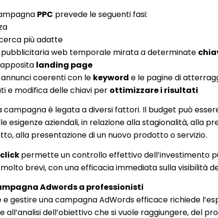
a campagna
PPC
prevede le seguenti fasi:
za
ricerca più adatte
 pubblicitaria web temporale mirata a determinate
chiav
i apposita
landing page
i annunci coerenti con le
keyword
e le pagine di atterrag
ati e modifica delle chiavi per
ottimizzare i risultati
na campagna è legata a diversi fattori. Il budget può ess
e esigenze aziendali, in relazione alla stagionalità, alla p
tto, alla presentazione di un nuovo prodotto o servizio.
 click
permette un controllo effettivo dell’investimento p
molto brevi, con una efficacia immediata sulla visibilità del
campagna Adwords a professionisti
re e gestire una campagna AdWords efficace richiede l’es
e all’analisi dell’obiettivo che si vuole raggiungere, del pr