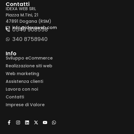
Contatti
IDEXA WEB SRL
Piazza M.Tini, 21
47891 Dogana (RSM)
info@idexaweb.com
0549 908558
340 8758940
Info
Sviluppo eCommerce
Realizzazione siti web
Web marketing
Assistenza clienti
Lavora con noi
Contatti
Imprese di Valore