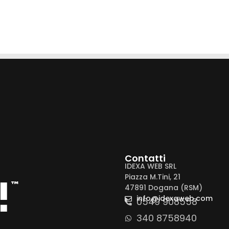
Contatti
IDEXA WEB SRL
Piazza M.Tini, 21
!
™
47891 Dogana (RSM)
info@idexaweb.com
0549 908558
340 8758940