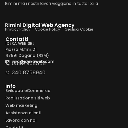
Rimini ma i nostri lavori viaggiano in tutta Italia
Rimini Digital Web Agency
Privacy Policy
Cookie Policy
Gestisci Cookie
Contatti
IDEXA WEB SRL
Piazza M.Tini, 21
47891 Dogana (RSM)
info@idexaweb.com
0549 908558
340 8758940
Info
Sviluppo eCommerce
Realizzazione siti web
Web marketing
Assistenza clienti
Lavora con noi
Contatti