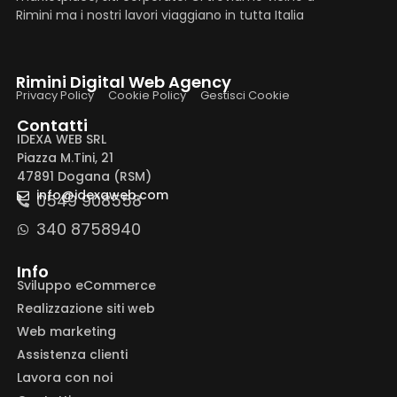
Rimini ma i nostri lavori viaggiano in tutta Italia
Rimini Digital Web Agency
Privacy Policy
Cookie Policy
Gestisci Cookie
Contatti
IDEXA WEB SRL
Piazza M.Tini, 21
47891 Dogana (RSM)
info@idexaweb.com
0549 908558
340 8758940
Info
Sviluppo eCommerce
Realizzazione siti web
Web marketing
Assistenza clienti
Lavora con noi