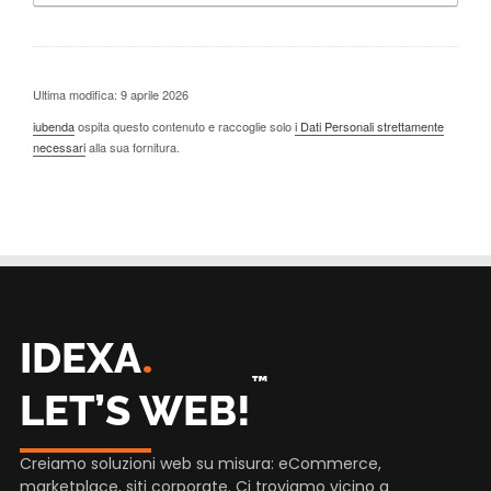
Ultima modifica: 9 aprile 2026
iubenda
ospita questo contenuto e raccoglie solo
i Dati Personali strettamente
necessari
alla sua fornitura.
.
IDEXA
™
LET’S WEB!
Creiamo soluzioni web su misura: eCommerce,
marketplace, siti corporate. Ci troviamo vicino a