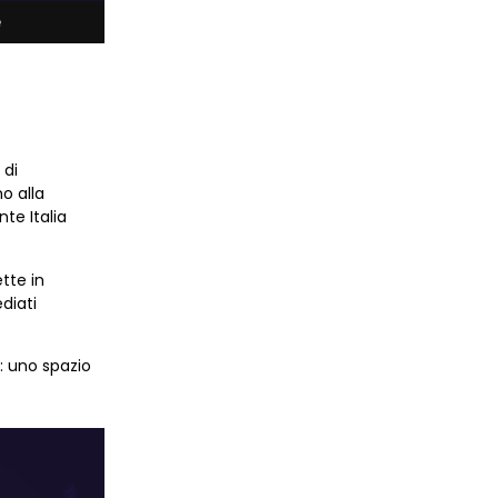
e
 di
no alla
te Italia
te in
ediati
: uno spazio