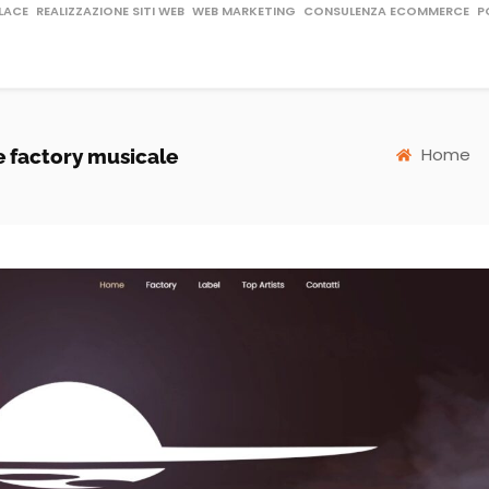
LACE
REALIZZAZIONE SITI WEB
WEB MARKETING
CONSULENZA ECOMMERCE
P
Home
e factory musicale