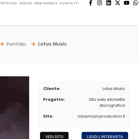
ORTFOLIO
SERVIZI
WEB AGENCY
CONTATTI
Portfolio
Lotus Music
Cliente:
Lotus Music
Progetto:
Sito web etichetta
discografica
Sito:
lotusmusicproduction.it
VEDI SITO
LEGGI L'INTERVISTA