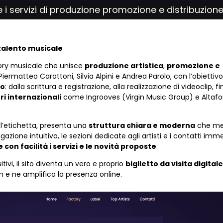
i servizi di produzione promozione e distribuzion
 talento musicale
tory musicale che unisce
produzione artistica
,
promozione e
Piermatteo Carattoni, Silvia Alpini e Andrea Parolo, con l’obiettivo
so
: dalla scrittura e registrazione, alla realizzazione di videoclip, fi
ri internazionali
come Ingrooves (Virgin Music Group) e Altafon
dell’etichetta, presenta una
struttura chiara e moderna
che met
gazione intuitiva, le sezioni dedicate agli artisti e i contatti imm
 con facilità i servizi e le novità proposte
.
tivi, il sito diventa un vero e proprio
biglietto da visita digitale
 e ne amplifica la presenza online.