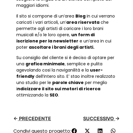
maggiori idiomi.
Il sito si compone di un’area
Blog
in cui verrano
caricati i vari articoli, un’
area riservata
che
permette agli artisti di caricare i loro brani
musicali e/o le loro opere,
un form di
iscrizione per la newsletter
e un’area in cui
poter
ascoltare i brani degli artisti.
Su consiglio del cliente si è deciso di optare per
una
grafica minimale
, semplice e pulita
agevolando cosi la naviganilità e la
user-
friendly
dell’intero sito. E’ stao inoltre realizzato
uno studio per le
parole chiave
per meglio
i
ndicizzare il sito sui motori di ricerca
ottimizzando la
SEO
.
←
PRECEDENTE
SUCCESSIVO
→
Condivi questo progetto: