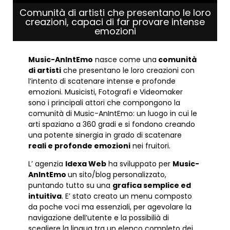
Comunità di artisti che presentano le loro
creazioni, capaci di far provare intense
emozioni
Music-AnIntEmo
nasce come una
comunità
di artisti
che presentano le loro creazioni con
l’intento di scatenare intense e profonde
emozioni. Musicisti, Fotografi e Videomaker
sono i principali attori che compongono la
comunità di Music-AnIntEmo: un luogo in cui le
arti spaziano a 360 gradi e si fondono creando
una potente sinergia in grado di scatenare
reali e profonde emozioni
nei fruitori.
L’ agenzia
Idexa Web
ha sviluppato per
Music-
AnIntEmo
un sito/blog personalizzato,
puntando tutto su una
grafica semplice ed
intuitiva
. E’ stato creato un menu composto
da poche voci ma essenziali, per agevolare la
navigazione dell’utente e la possibilià di
scegliere la lingua tra un elenco completo dei