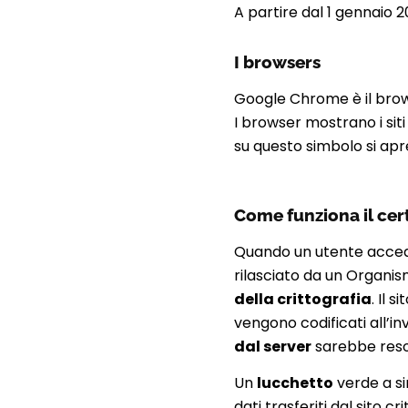
A partire dal 1 gennaio 
I browsers
Google Chrome è il browse
I browser mostrano i sit
su questo simbolo si apr
Come funziona il cer
Quando un utente accede 
rilasciato da un Organis
della crittografia
. Il 
vengono codificati all’in
dal server
sarebbe reso 
Un
lucchetto
verde a sin
dati trasferiti dal sito c