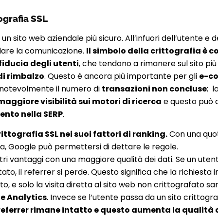
tografia SSL
 un sito web aziendale più sicuro. All’infuori dell’utente e
are la comunicazione.
Il simbolo della crittografia è co
fiducia degli utenti
, che tendono a rimanere sul sito pi
di rimbalzo
. Questo è ancora più importante per gli
e-c
e notevolmente il numero di
transazioni non concluse
; l
maggiore visibilità sui motori di ricerca
e questo può 
ento nella SERP
.
ittografia SSL nei suoi fattori di ranking.
Con una quota
rca, Google può permettersi di dettare le regole.
ltri vantaggi con una maggiore qualità dei dati. Se un uten
to, il referrer si perde. Questo significa che la richiesta in
, e solo la visita diretta al sito web non crittografato sar
le Analytics
. Invece se l’utente passa da un sito crittogra
referrer rimane intatto e questo aumenta la qualità d