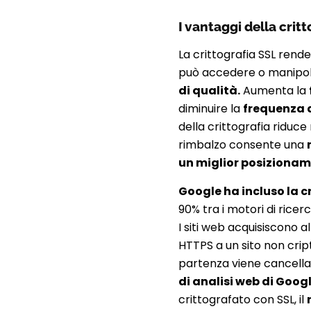
I vantaggi della crit
La crittografia SSL rende
può accedere o manipol
di qualità.
Aumenta la
diminuire la
frequenza 
della crittografia riduc
rimbalzo consente una
un miglior posizionam
Google ha incluso la cr
90% tra i motori di rice
I siti web acquisiscono a
HTTPS a un sito non cripta
partenza viene cancellato
di analisi web di Goog
crittografato con SSL, il