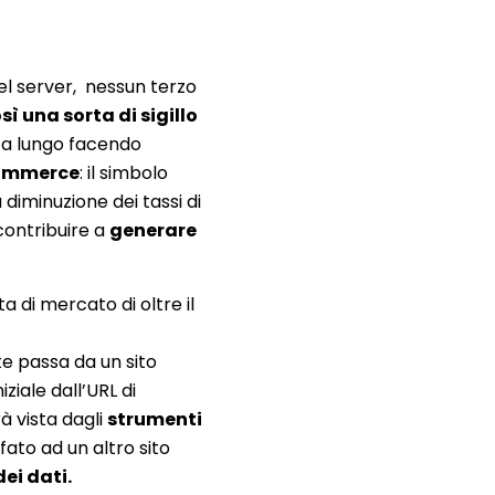
 del server, nessun terzo
sì una sorta di sigillo
ù a lungo facendo
ommerce
: il simbolo
a diminuzione dei tassi di
contribuire a
generare
 di mercato di oltre il
te passa da un sito
iziale dall’URL di
à vista dagli
strumenti
fato ad un altro sito
ei dati.