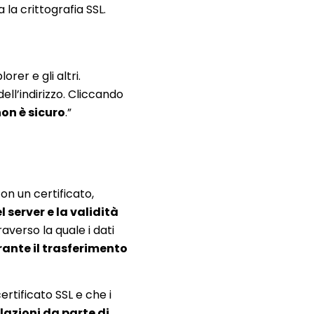
a la crittografia SSL.
rer e gli altri.
ell’indirizzo. Cliccando
on è sicuro
.”
on un certificato,
l server e la validità
raverso la quale i dati
ante il trasferimento
ertificato SSL e che i
lazioni da parte di