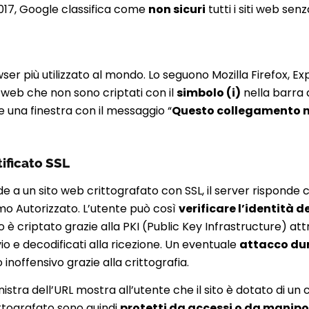
2017, Google classifica come
non sicuri
tutti i siti web senz
r più utilizzato al mondo. Lo seguono Mozilla Firefox, Explo
i web che non sono criptati con il
simbolo (i)
nella barra d
e una finestra con il messaggio “
Questo collegamento n
tificato SSL
a un sito web crittografato con SSL, il server risponde c
mo Autorizzato. L’utente può così
verificare l’identità de
sito è criptato grazie alla PKI (Public Key Infrastructure) att
vio e decodificati alla ricezione. Un eventuale
attacco dur
inoffensivo grazie alla crittografia.
istra dell’URL mostra all’utente che il sito è dotato di un c
rittografato sono quindi
protetti da accessi o da manipo