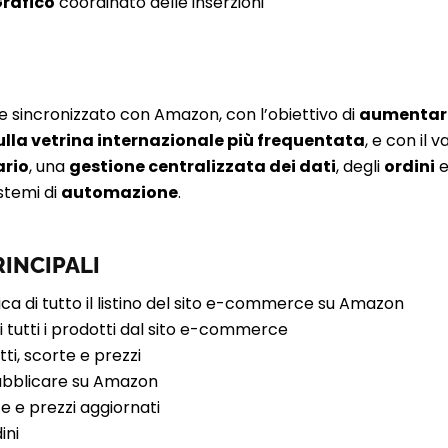
rafico
coordinato delle inserzioni
e sincronizzato con Amazon, con l’obiettivo di
aumentare 
ulla vetrina internazionale più frequentata
, e con il 
ario
, una
gestione centralizzata dei dati
, degli
ordini
e
istemi di
automazione
.
INCIPALI
a di tutto il listino del sito e-commerce su Amazon
 tutti i prodotti dal sito e-commerce
ti, scorte e prezzi
pubblicare su Amazon
 e prezzi aggiornati
ini