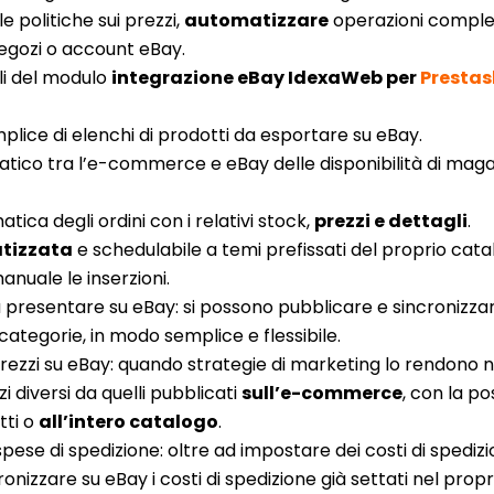
lle politiche sui prezzi,
automatizzare
operazioni comples
negozi o account eBay.
li del modulo
integrazione eBay IdexaWeb per
Presta
plice di elenchi di prodotti da esportare su eBay.
co tra l’e-commerce e eBay delle disponibilità di magazzi
tica degli ordini con i relativi stock,
prezzi e dettagli
.
tizzata
e schedulabile a temi prefissati del proprio cat
anuale le inserzioni.
a presentare su eBay: si possono pubblicare e sincronizzar
categorie, in modo semplice e flessibile.
prezzi su eBay: quando strategie di marketing lo rendono n
 diversi da quelli pubblicati
sull’e-commerce
, con la po
tti o
all’intero catalogo
.
pese di spedizione: oltre ad impostare dei costi di spedizion
cronizzare su eBay i costi di spedizione già settati nel pr