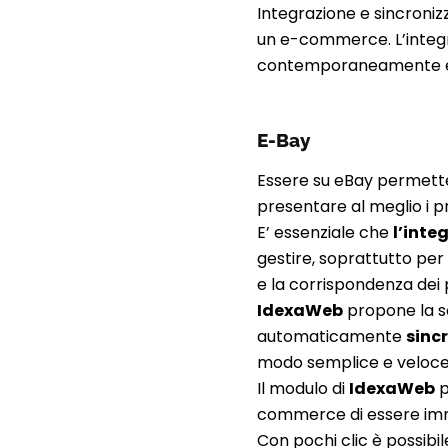
Integrazione e sincroniz
un e-commerce. L’integr
contemporaneamente e
E-Bay
Essere su eBay permette 
presentare al meglio i p
E’ essenziale che
l’inte
gestire, soprattutto per
e la corrispondenza dei 
IdexaWeb
propone la so
automaticamente
sinc
modo semplice e veloce
Il modulo di
IdexaWeb
p
commerce di essere imm
Con pochi clic è possibil