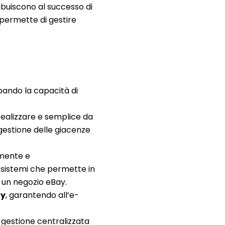
ibuiscono al successo di
permette di gestire
pando la capacità di
 realizzare e semplice da
a gestione delle giacenze
mente e
e sistemi che permette in
un negozio eBay.
ay
, garantendo all’e-
.
 gestione centralizzata