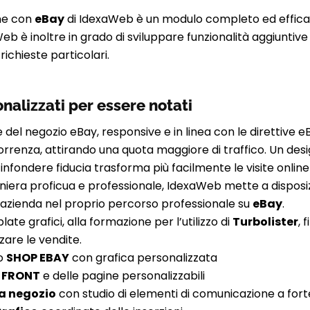
one con
eBay
di IdexaWeb è un modulo completo ed efficac
Web è inoltre in grado di sviluppare funzionalità aggiuntiv
ichieste particolari.
nalizzati per essere notati
 del negozio eBay, responsive e in linea con le direttive 
correnza, attirando una quota maggiore di traffico. Un de
infondere fiducia trasforma più facilmente le visite online 
aniera proficua e professionale, IdexaWeb mette a disposiz
’azienda nel proprio percorso professionale su
eBay
.
ate grafici, alla formazione per l’utilizzo di
Turbolister
, 
are le vendite.
lo
SHOP EBAY
con grafica personalizzata
 FRONT
e delle pagine personalizzabili
a negozio
con studio di elementi di comunicazione a for