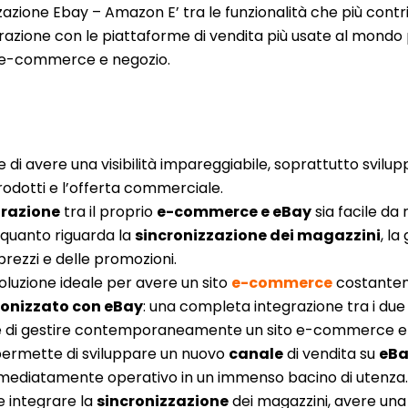
zazione Ebay – Amazon E’ tra le funzionalità che più contr
azione con le piattaforme di vendita più usate al mondo 
-commerce e negozio.
di avere una visibilità impareggiabile, soprattutto svilup
rodotti e l’offerta commerciale.
grazione
tra il proprio
e-commerce e eBay
sia facile da
 quanto riguarda la
sincronizzazione dei magazzini
, l
prezzi e delle promozioni.
luzione ideale per avere un sito
e-commerce
costante
ronizzato con eBay
: una completa integrazione tra i du
 di gestire contemporaneamente un sito e-commerce e 
ermette di sviluppare un nuovo
canale
di vendita su
eB
ediatamente operativo in un immenso bacino di utenza
e integrare la
sincronizzazione
dei magazzini, avere una