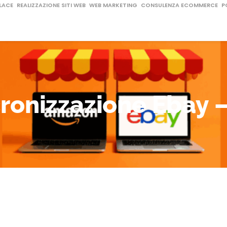
LACE
REALIZZAZIONE SITI WEB
WEB MARKETING
CONSULENZA ECOMMERCE
P
cronizzazione Ebay