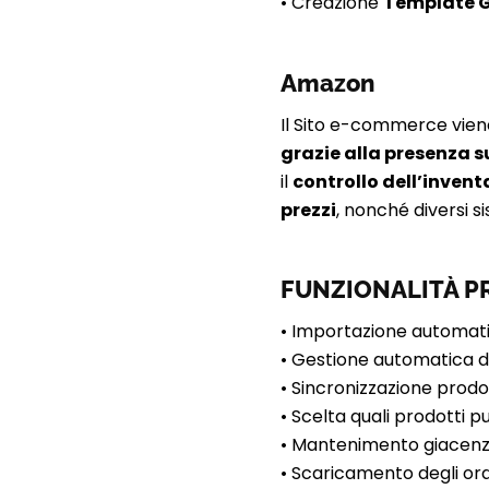
• Creazione
Template G
Amazon
Il Sito e-commerce vien
grazie alla presenza s
il
controllo dell’invent
prezzi
, nonché diversi s
FUNZIONALITÀ PR
• Importazione automatic
• Gestione automatica di
• Sincronizzazione prodot
• Scelta quali prodotti 
• Mantenimento giacenze
• Scaricamento degli ord