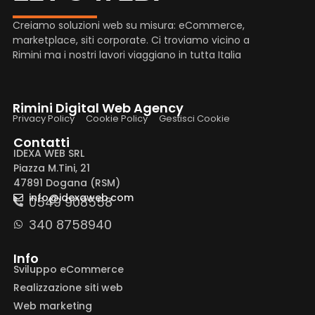
Creiamo soluzioni web su misura: eCommerce,
marketplace, siti corporate. Ci troviamo vicino a
Rimini ma i nostri lavori viaggiano in tutta Italia
Rimini Digital Web Agency
Privacy Policy
Cookie Policy
Gestisci Cookie
Contatti
IDEXA WEB SRL
Piazza M.Tini, 21
47891 Dogana (RSM)
info@idexaweb.com
0549 908558
340 8758940
Info
Sviluppo eCommerce
Realizzazione siti web
Web marketing