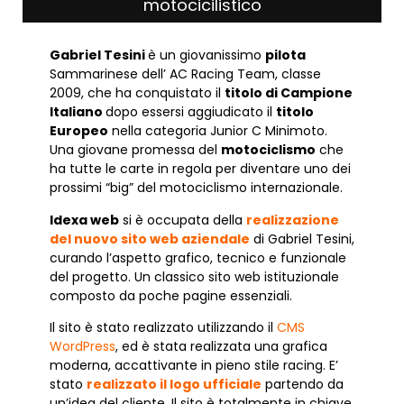
motocicilistico
Gabriel Tesini
è un giovanissimo
pilota
Sammarinese dell’ AC Racing Team, classe
2009, che ha conquistato il
titolo di Campione
Italiano
dopo essersi aggiudicato il
titolo
Europeo
nella categoria Junior C Minimoto.
Una giovane promessa del
motociclismo
che
ha tutte le carte in regola per diventare uno dei
prossimi “big” del motociclismo internazionale.
Idexa web
si è occupata della
realizzazione
del nuovo sito web aziendale
di Gabriel Tesini,
curando l’aspetto grafico, tecnico e funzionale
del progetto. Un classico sito web istituzionale
composto da poche pagine essenziali.
Il sito è stato realizzato utilizzando il
CMS
WordPress
, ed è stata realizzata una grafica
moderna, accattivante in pieno stile racing. E’
stato
realizzato il logo ufficiale
partendo da
un’idea del cliente. Il sito è totalmente in chiave