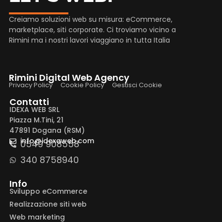
Creiamo soluzioni web su misura: eCommerce,
marketplace, siti corporate. Ci troviamo vicino a
Rimini ma i nostri lavori viaggiano in tutta Italia
Rimini Digital Web Agency
Privacy Policy
Cookie Policy
Gestisci Cookie
Contatti
IDEXA WEB SRL
Piazza M.Tini, 21
47891 Dogana (RSM)
info@idexaweb.com
0549 908558
340 8758940
Info
Sviluppo eCommerce
Realizzazione siti web
Web marketing