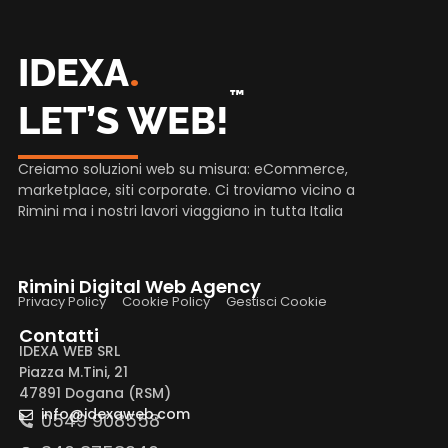
.
IDEXA
™
LET’S WEB!
Creiamo soluzioni web su misura: eCommerce,
marketplace, siti corporate. Ci troviamo vicino a
Rimini ma i nostri lavori viaggiano in tutta Italia
Rimini Digital Web Agency
Privacy Policy
Cookie Policy
Gestisci Cookie
Contatti
IDEXA WEB SRL
Piazza M.Tini, 21
47891 Dogana (RSM)
info@idexaweb.com
0549 908558