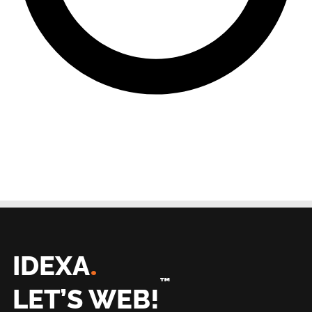
.
IDEXA
™
LET’S WEB!