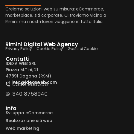
Creiamo soluzioni web su misura: eCommerce,
marketplace, siti corporate. Ci troviamo vicino a
Rimini ma i nostri lavori viaggiano in tutta Italia
Rimini Digital Web Agency
Privacy Policy
Cookie Policy
Gestisci Cookie
Contatti
IDEXA WEB SRL
Piazza M.Tini, 21
47891 Dogana (RSM)
info@idexaweb.com
0549 908558
340 8758940
Info
Sviluppo eCommerce
Realizzazione siti web
Web marketing