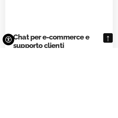
↑
Chat per e-commerce e
supporto clienti
La chat online è un indispensabile servizio di customer
care in cui il gestore del sito web o dell'e-commerce
risponde alle richieste dell’utente via chat in tempo
reale.
SEO
,
Web marketing
,
Ecommerce
,
Grafica
,
Moduli personalizzati