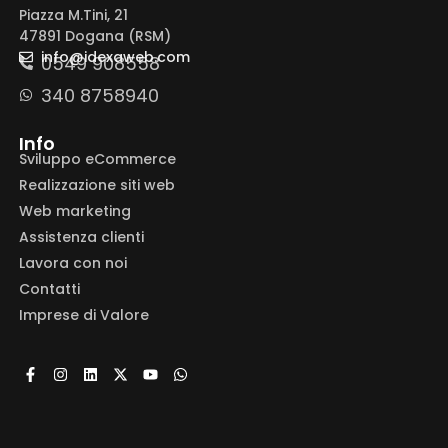
Piazza M.Tini, 21
47891 Dogana (RSM)
info@idexaweb.com
0549 908558
340 8758940
Info
Sviluppo eCommerce
Realizzazione siti web
Web marketing
Assistenza clienti
Lavora con noi
Contatti
Imprese di Valore