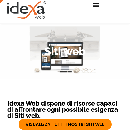
Siti web
Idexa Web dispone di risorse capaci
di affrontare ogni possibile esigenza
di Siti web.
VISUALIZZA TUTTI I NOSTRI SITI WEB