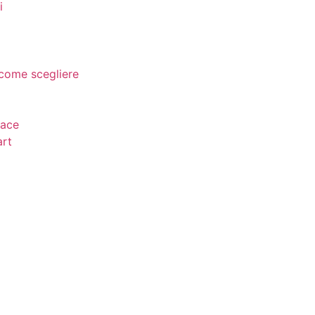
i
 come scegliere
lace
art