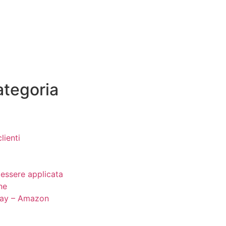
categoria
ienti
 essere applicata
ne
Ebay – Amazon