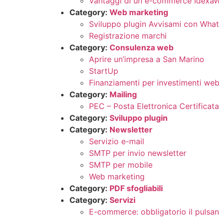
Vantaggi di un e-commerce Idexa
Category:
Web marketing
Sviluppo plugin Avvisami con Wha
Registrazione marchi
Category:
Consulenza web
Aprire un’impresa a San Marino
StartUp
Finanziamenti per investimenti we
Category:
Mailing
PEC – Posta Elettronica Certificata
Category:
Sviluppo plugin
Category:
Newsletter
Servizio e-mail
SMTP per invio newsletter
SMTP per mobile
Web marketing
Category:
PDF sfogliabili
Category:
Servizi
E-commerce: obbligatorio il pulsan