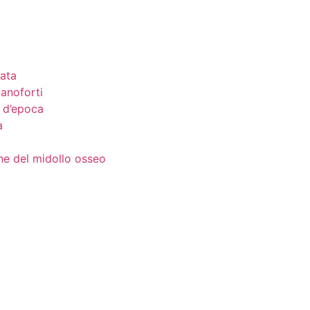
ata
anoforti
o d’epoca
a
e del midollo osseo