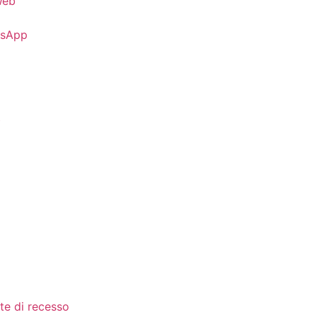
Web
tsApp
b
te di recesso